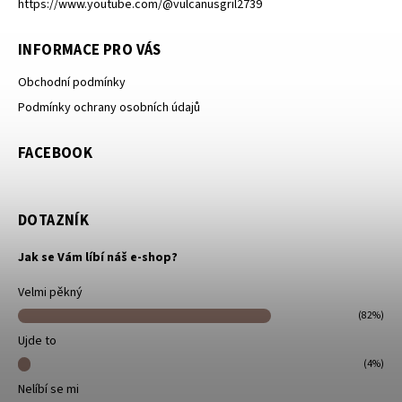
https://www.youtube.com/@vulcanusgril2739
INFORMACE PRO VÁS
Obchodní podmínky
Podmínky ochrany osobních údajů
FACEBOOK
DOTAZNÍK
Jak se Vám líbí náš e-shop?
Velmi pěkný
(82%)
Ujde to
(4%)
Nelíbí se mi