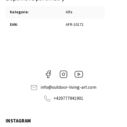
Kategorie
:
Alfa
EAN
:
AFR-10172
Facebook
Instagram
https://www.youtube.com
info
@
outdoor-living-art.com
+420777941901
INSTAGRAM