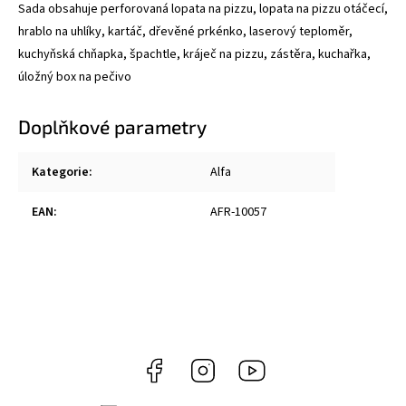
Sada obsahuje perforovaná lopata na pizzu, lopata na pizzu otáčecí,
hrablo na uhlíky, kartáč, dřevěné prkénko, laserový teploměr,
kuchyňská chňapka, špachtle, kráječ na pizzu, zástěra, kuchařka,
úložný box na pečivo
Doplňkové parametry
Kategorie
:
Alfa
EAN
:
AFR-10057
Facebook
Instagram
https://www.youtube.com