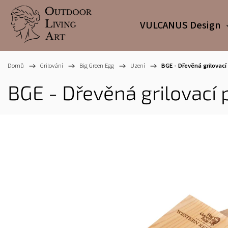
VULCANUS Design
Domů
/
Grilování
/
Big Green Egg
/
Uzení
/
BGE - Dřevěná grilovací
BGE - Dřevěná grilovací 