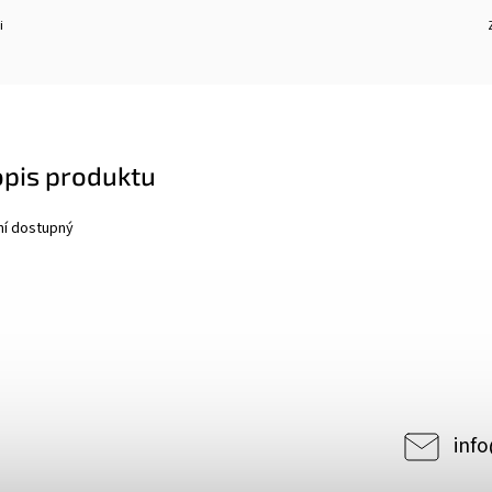
i
opis produktu
ní dostupný
2739
info