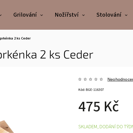
Grilování
Nožířství
Stolování
 prkénka 2 ks Ceder
prkénka 2 ks Ceder
Neohodnoce
Kód:
BGE-116307
475 Kč
SKLADEM, DODÁNÍ DO TÝD