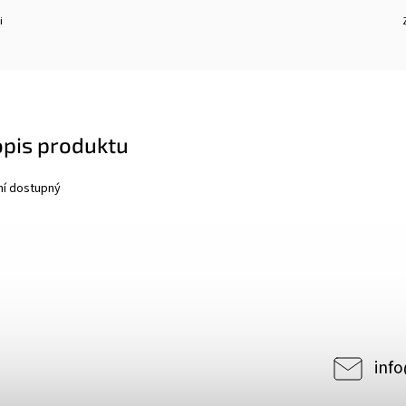
i
opis produktu
ní dostupný
2739
info