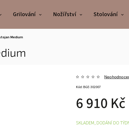
Grilování
Nožířství
Stolování
 stojan Medium
edium
Neohodnoce
Kód:
BGE-302007
6 910 Kč
SKLADEM, DODÁNÍ DO TÝD