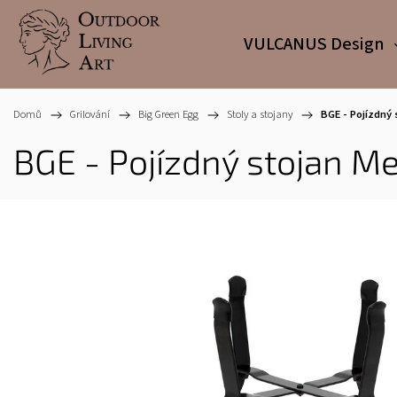
VULCANUS Design
Domů
/
Grilování
/
Big Green Egg
/
Stoly a stojany
/
BGE - Pojízdný
BGE - Pojízdný stojan M