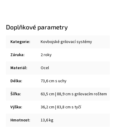
Doplňkové parametry
Kategorie
:
Kovbojské grilovací systémy
Záruka
:
2 roky
Materiál
:
Ocel
Délka
:
73,6 cm s uchy
Šířka
:
63,5 cm | 88,9 cm s grilovacím roštem
Výška
:
36,2 cm | 83,8 cm s tyčí
Hmotnost
:
13,6 kg