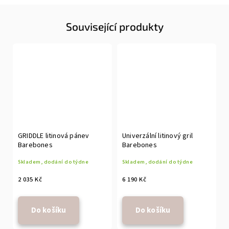
Související produkty
GRIDDLE litinová pánev
Univerzální litinový gril
Barebones
Barebones
Skladem, dodání do týdne
Skladem, dodání do týdne
2 035 Kč
6 190 Kč
Do košíku
Do košíku