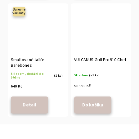
Barevné
varianty
Smaltované talíře
VULCANUS Grill Pro910 Chef
Barebones
Skladem, dodání do
Skladem
(>5 ks)
(1 ks)
týdne
58 990 Kč
640 Kč
Detail
Do košíku