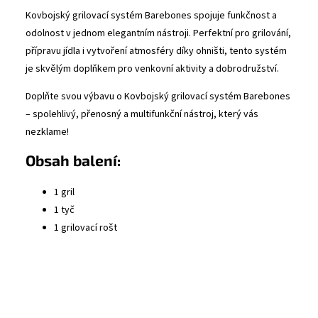
Kovbojský grilovací systém Barebones spojuje funkčnost a
odolnost v jednom elegantním nástroji. Perfektní pro grilování,
přípravu jídla i vytvoření atmosféry díky ohništi, tento systém
je skvělým doplňkem pro venkovní aktivity a dobrodružství.
Doplňte svou výbavu o Kovbojský grilovací systém Barebones
– spolehlivý, přenosný a multifunkční nástroj, který vás
nezklame!
Obsah balení:
1 gril
1 tyč
1 grilovací rošt