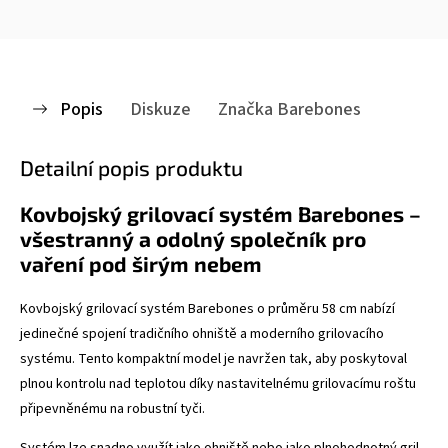
Popis
Diskuze
Značka
Barebones
Detailní popis produktu
Kovbojský grilovací systém Barebones –
všestranný a odolný společník pro
vaření pod širým nebem
Kovbojský grilovací systém Barebones o průměru 58 cm nabízí
jedinečné spojení tradičního ohniště a moderního grilovacího
systému. Tento kompaktní model je navržen tak, aby poskytoval
plnou kontrolu nad teplotou díky nastavitelnému grilovacímu roštu
připevněnému na robustní tyči.
Systém lze snadno využít jako ohniště nebo jako plnohodnotný gril