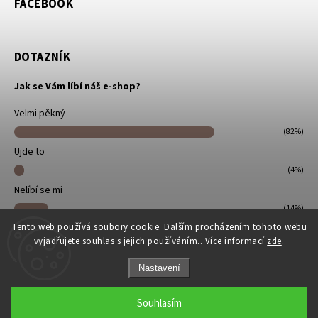
FACEBOOK
DOTAZNÍK
Jak se Vám líbí náš e-shop?
Velmi pěkný
(82%)
Ujde to
(4%)
Nelíbí se mi
(14%)
Tento web používá soubory cookie. Dalším procházením tohoto webu
Počet hlasů:
22
vyjadřujete souhlas s jejich používáním.. Více informací
zde
.
Nastavení
Souhlasím