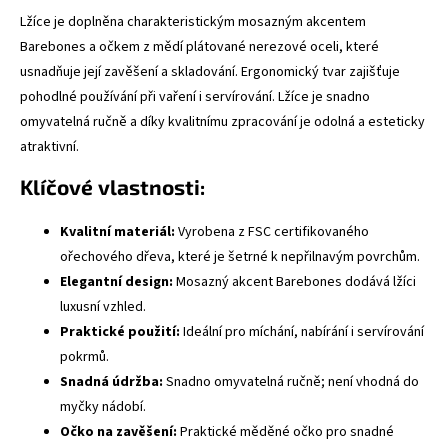
Lžíce je doplněna charakteristickým mosazným akcentem
Barebones a očkem z mědí plátované nerezové oceli, které
usnadňuje její zavěšení a skladování. Ergonomický tvar zajišťuje
pohodlné používání při vaření i servírování. Lžíce je snadno
omyvatelná ručně a díky kvalitnímu zpracování je odolná a esteticky
atraktivní.
Klíčové vlastnosti:
Kvalitní materiál:
Vyrobena z FSC certifikovaného
ořechového dřeva, které je šetrné k nepřilnavým povrchům.
Elegantní design:
Mosazný akcent Barebones dodává lžíci
luxusní vzhled.
Praktické použití:
Ideální pro míchání, nabírání i servírování
pokrmů.
Snadná údržba:
Snadno omyvatelná ručně; není vhodná do
myčky nádobí.
Očko na zavěšení:
Praktické měděné očko pro snadné