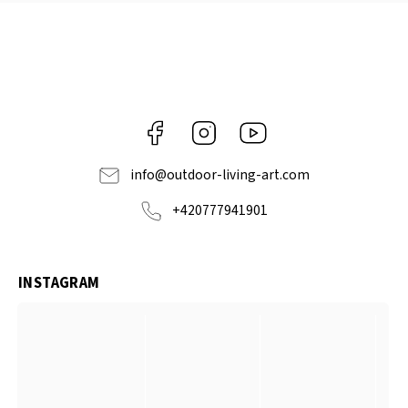
Facebook
Instagram
https://www.youtube.com
info
@
outdoor-living-art.com
+420777941901
INSTAGRAM