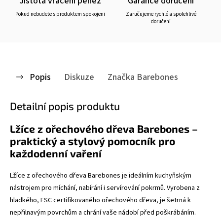
Jistota vrácení peněz
Garance doručení
Pokud nebudete s produktem spokojeni
Zaručujeme rychlé a spolehlivé
doručení
Popis
Diskuze
Značka
Barebones
Detailní popis produktu
Lžíce z ořechového dřeva Barebones –
praktický a stylový pomocník pro
každodenní vaření
Lžíce z ořechového dřeva Barebones je ideálním kuchyňským
nástrojem pro míchání, nabírání i servírování pokrmů. Vyrobena z
hladkého, FSC certifikovaného ořechového dřeva, je šetrná k
nepřilnavým povrchům a chrání vaše nádobí před poškrábáním.