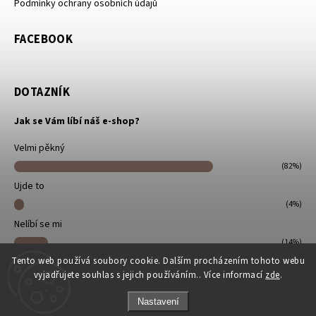
Podmínky ochrany osobních údajů
FACEBOOK
DOTAZNÍK
Jak se Vám líbí náš e-shop?
Velmi pěkný
(82%)
Ujde to
(4%)
Nelíbí se mi
(14%)
Tento web používá soubory cookie. Dalším procházením tohoto webu
Počet hlasů:
22
vyjadřujete souhlas s jejich používáním.. Více informací
zde
.
Nastavení