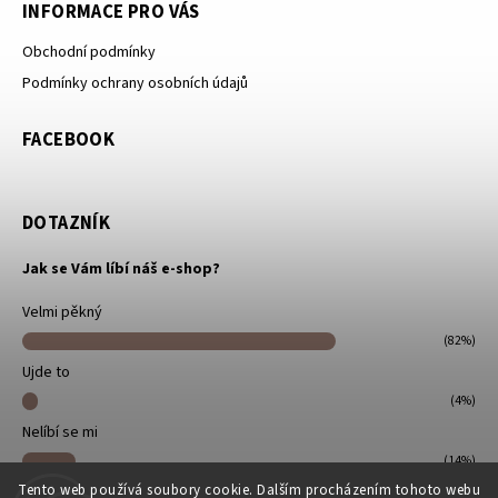
INFORMACE PRO VÁS
Obchodní podmínky
Podmínky ochrany osobních údajů
FACEBOOK
DOTAZNÍK
Jak se Vám líbí náš e-shop?
Velmi pěkný
(82%)
Ujde to
(4%)
Nelíbí se mi
(14%)
Tento web používá soubory cookie. Dalším procházením tohoto webu
Počet hlasů:
22