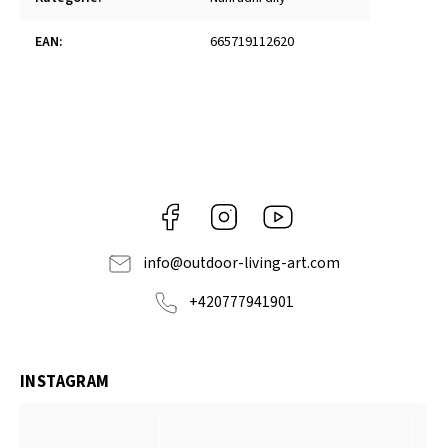
EAN
:
665719112620
Facebook
Instagram
https://www.youtube.com
info
@
outdoor-living-art.com
+420777941901
INSTAGRAM