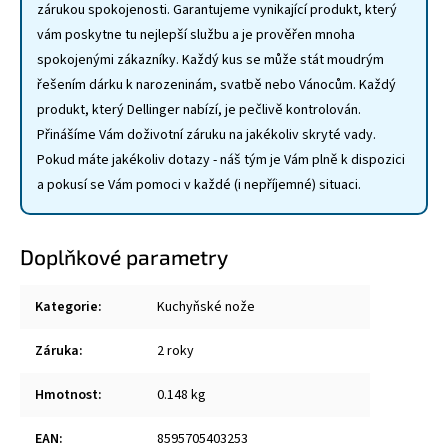
zárukou spokojenosti. Garantujeme vynikající produkt, který
vám poskytne tu nejlepší službu a je prověřen mnoha
spokojenými zákazníky. Každý kus se může stát moudrým
řešením dárku k narozeninám, svatbě nebo Vánocům. Každý
produkt, který Dellinger nabízí, je pečlivě kontrolován.
Přinášíme Vám doživotní záruku na jakékoliv skryté vady.
Pokud máte jakékoliv dotazy - náš tým je Vám plně k dispozici
a pokusí se Vám pomoci v každé (i nepříjemné) situaci.
Doplňkové parametry
Kategorie
:
Kuchyňské nože
Záruka
:
2 roky
Hmotnost
:
0.148 kg
EAN
:
8595705403253