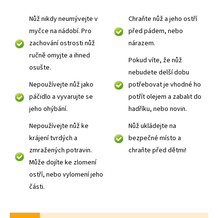
Nůž nikdy neumývejte v
Chraňte nůž a jeho ostří
myčce na nádobí. Pro
před pádem, nebo
zachování ostrosti nůž
nárazem.
ručně omyjte a ihned
Pokud víte, že nůž
osušte.
nebudete delší dobu
Nepoužívejte nůž jako
potřebovat je vhodné ho
páčidlo a vyvarujte se
potřít olejem a zabalit do
jeho ohýbání.
hadříku, nebo novin.
Nepoužívejte nůž ke
Nůž ukládejte na
krájení tvrdých a
bezpečné místo a
zmražených potravin.
chraňte před dětmi!
Může dojíte ke zlomení
ostří, nebo vylomení jeho
části.