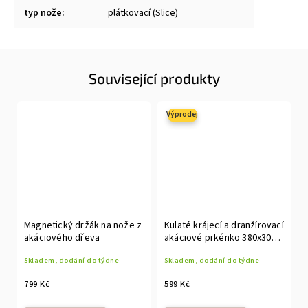
typ nože
:
plátkovací (Slice)
Související produkty
Výprodej
Magnetický držák na nože z
Kulaté krájecí a dranžírovací
akáciového dřeva
akáciové prkénko 380x30
mm
Skladem, dodání do týdne
Skladem, dodání do týdne
799 Kč
599 Kč