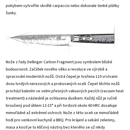
pohybem vytvoříte skvělé carpaccio nebo dokonale tenké plátky
šunky.
Nože z řady
Dellinger Carbon Fragment
jsou symbolem blízké
budoucnosti. Začátek nového věku a revoluce ve výrobě a
zpracování moderních nožů. Ostrá čepel je tvořena 110 vrstvami
dvou tvrdých nerezových a prokovaných ocelí. Čepel těchto nožů
prochází kalením ve velmi přesných vakuových pecích (vacuum heat
treatment) a následně je ochlazena dusíkem. Každý nůž je ručně
broušený pod úhlem 12-15° a při tvrdosti okolo 60 HRC dosahuje
mimořádné až extrémní ostrosti. Nože z této oceli se mimořádně
hodí pro venkovní kuchyně a BBQ. Pro krájení a sekání zeleniny,
masa a kostí je to klíčový nástroj bez kterého se už nikdy