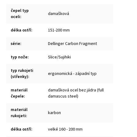
čepel typ
damašková
oceli
:
délka ostří
:
151-200 mm
série
:
Dellinger Carbon Fragment
typ nože
:
Slice/Sujihiki
typ rukojeti
ergonomická - západní typ
(střenky)
:
materiál
damašková ocel bez jádra (full
čepele
:
damascus steel)
materiál
karbon
rukojeti
:
délka ostří
:
velké 160 - 200 mm