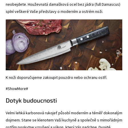
neobejdete. Houževnatá damašková ocel bez jádra (full Damascus)
splní veškeré Vaše představy o moderním a ostrém noži.
K noži doporučujeme zakoupit
pouzdro nebo ochranu ostří
.
#ShowMore#
Dotyk budoucnosti
Velmi lehká karbonová rukojeť působí moderním a téměř dokonalým
dojmem. Stane se klenotem Vaší kuchyně a společně s mimořádným
ostřím poskytne vzrušení a výkon, který Vás nadchne. Dvojité