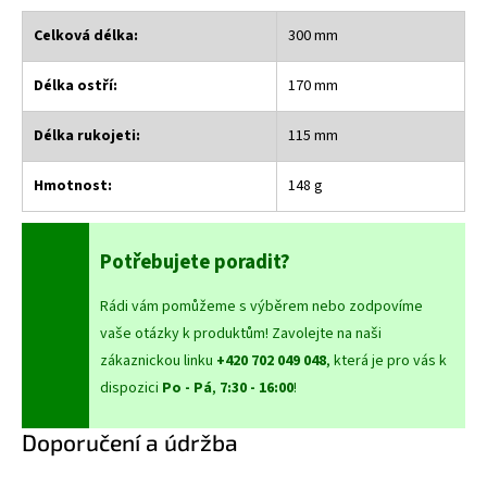
Celková délka:
300 mm
Délka ostří:
170 mm
Délka rukojeti:
115 mm
Hmotnost:
148 g
Potřebujete poradit?
Rádi vám pomůžeme s výběrem nebo zodpovíme
vaše otázky k produktům! Zavolejte na naši
zákaznickou linku
+420 702 049 048
, která je pro vás k
dispozici
Po - Pá
,
7:30 - 16:00
!
Doporučení a údržba