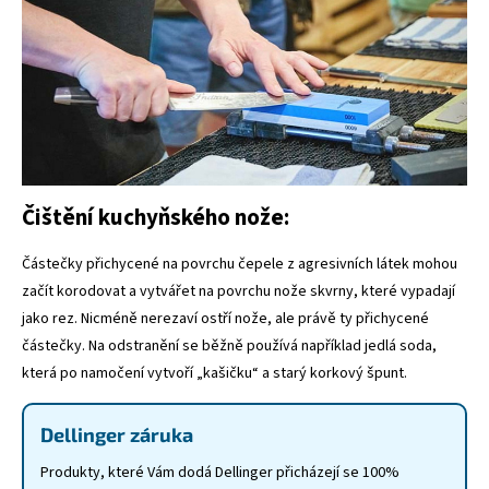
Čištění kuchyňského nože:
Částečky přichycené na povrchu čepele z agresivních látek mohou
začít korodovat a vytvářet na povrchu nože skvrny, které vypadají
jako rez. Nicméně nerezaví ostří nože, ale právě ty přichycené
částečky. Na odstranění se běžně používá například jedlá soda,
která po namočení vytvoří „kašičku“ a starý korkový špunt.
Dellinger záruka
Produkty, které Vám dodá Dellinger přicházejí se 100%