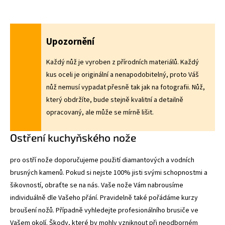
Upozornění
Každý nůž je vyroben z přírodních materiálů. Každý
kus oceli je originální a nenapodobitelný, proto Váš
nůž nemusí vypadat přesně tak jak na fotografii. Nůž,
který obdržíte, bude stejně kvalitní a detailně
opracovaný, ale může se mírně lišit.
Ostření kuchyňského nože
pro ostří nože doporučujeme použití diamantových a vodních
brusných kamenů
. Pokud si nejste 100% jisti svými schopnostmi a
šikovností, obraťte se na nás. Vaše nože Vám nabrousíme
individuálně dle Vašeho přání. Pravidelně také pořádáme
kurzy
broušení nožů
. Případně vyhledejte profesionálního brusiče ve
Vašem okolí. Škody, které by mohly vzniknout při neodborném