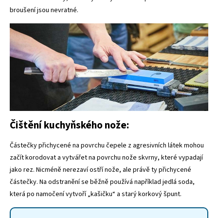
broušení jsou nevratné.
Čištění kuchyňského nože:
Částečky přichycené na povrchu čepele z agresivních látek mohou
začít korodovat a vytvářet na povrchu nože skvrny, které vypadají
jako rez. Nicméně nerezaví ostří nože, ale právě ty přichycené
částečky. Na odstranění se běžně používá například jedlá soda,
která po namočení vytvoří „kašičku“ a starý korkový špunt.