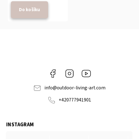
Do košíku
Facebook
Instagram
https://www.youtube.com
info
@
outdoor-living-art.com
+420777941901
INSTAGRAM