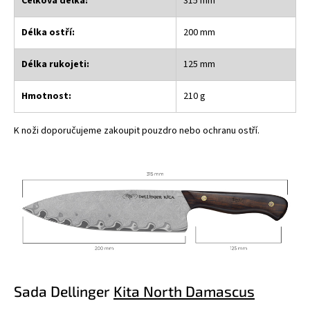
Celková délka:
315 mm
Délka ostří:
200 mm
Délka rukojeti:
125 mm
Hmotnost:
210 g
K noži doporučujeme zakoupit
pouzdro nebo ochranu ostří
.
Sada Dellinger
Kita North Damascus