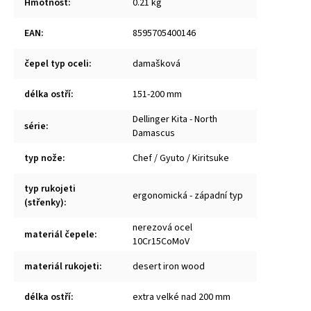
Hmotnost
:
0.21 kg
EAN
:
8595705400146
čepel typ oceli
:
damašková
délka ostří
:
151-200 mm
Dellinger Kita - North
série
:
Damascus
typ nože
:
Chef / Gyuto / Kiritsuke
typ rukojeti
ergonomická - západní typ
(střenky)
:
nerezová ocel
materiál čepele
:
10Cr15CoMoV
materiál rukojeti
:
desert iron wood
délka ostří
:
extra velké nad 200 mm