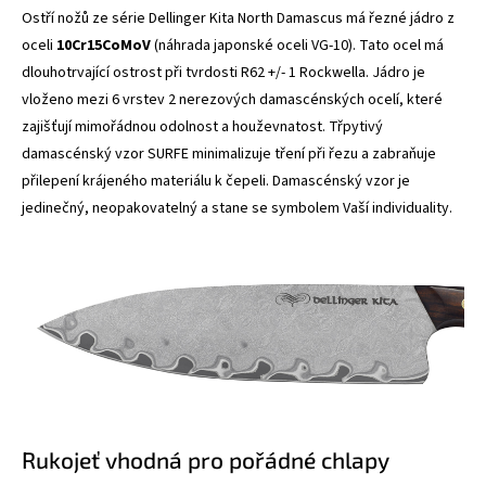
Ostří nožů ze série Dellinger
Kita North Damascus
má řezné jádro z
oceli
10Cr15CoMoV
(náhrada japonské oceli VG-10). Tato ocel má
dlouhotrvající ostrost při tvrdosti R62 +/- 1 Rockwella. Jádro je
vloženo mezi 6 vrstev 2 nerezových damascénských ocelí, které
zajišťují mimořádnou odolnost a houževnatost. Třpytivý
damascénský vzor SURFE minimalizuje tření při řezu a zabraňuje
přilepení krájeného materiálu k čepeli. Damascénský vzor je
jedinečný, neopakovatelný a stane se symbolem Vaší individuality.
Rukojeť vhodná pro pořádné chlapy