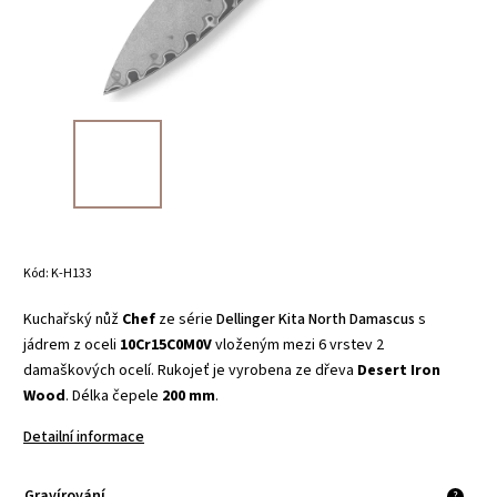
Kód:
K-H133
Kuchařský nůž
Chef
ze série
Dellinger Kita North Damascus
s
jádrem z oceli
10Cr15C0M0V
vloženým mezi 6 vrstev 2
damaškových ocelí. Rukojeť je vyrobena ze dřeva
Desert Iron
Wood
. Délka čepele
200 mm
.
Detailní informace
Gravírování
?