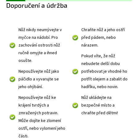
Doporučení a údržba
Nůž nikdy neumývejte v
Chraňte nůž a jeho ostří
myčce na nádobí. Pro
před pádem, nebo
zachování ostrosti nůž
nárazem.
ručně omyjte a ihned
Pokud víte, že nůž
osušte.
nebudete delší dobu
Nepoužívejte nůž jako
potřebovat je vhodné ho
páčidlo a vyvarujte se
potřít olejem a zabalit do
jeho ohýbání.
hadříku, nebo novin.
Nepoužívejte nůž ke
Nůž ukládejte na
krájení tvrdých a
bezpečné místo a
zmražených potravin.
chraňte před dětmi!
Může dojíte ke zlomení
ostří, nebo vylomení jeho
části.