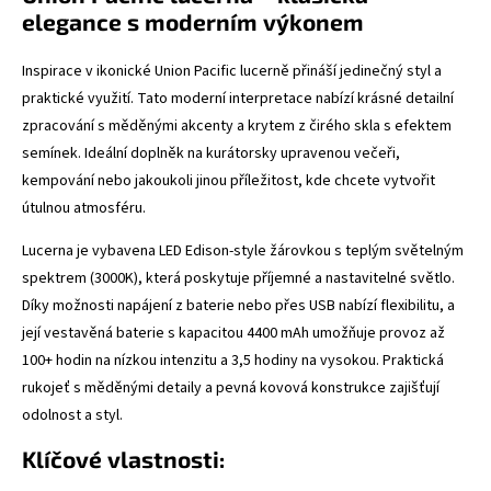
elegance s moderním výkonem
Inspirace v ikonické Union Pacific lucerně přináší jedinečný styl a
praktické využití. Tato moderní interpretace nabízí krásné detailní
zpracování s měděnými akcenty a krytem z čirého skla s efektem
semínek. Ideální doplněk na kurátorsky upravenou večeři,
kempování nebo jakoukoli jinou příležitost, kde chcete vytvořit
útulnou atmosféru.
Lucerna je vybavena LED Edison-style žárovkou s teplým světelným
spektrem (3000K), která poskytuje příjemné a nastavitelné světlo.
Díky možnosti napájení z baterie nebo přes USB nabízí flexibilitu, a
její vestavěná baterie s kapacitou 4400 mAh umožňuje provoz až
100+ hodin na nízkou intenzitu a 3,5 hodiny na vysokou. Praktická
rukojeť s měděnými detaily a pevná kovová konstrukce zajišťují
odolnost a styl.
Klíčové vlastnosti: