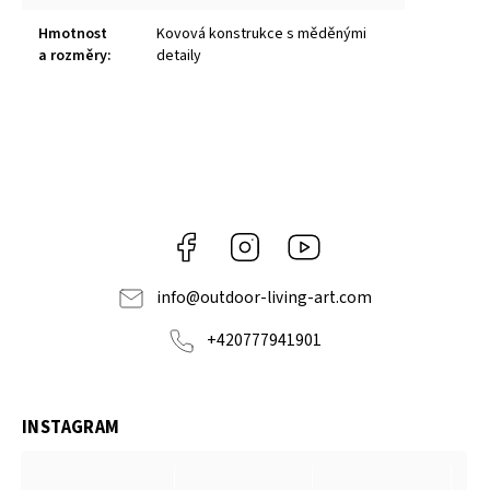
Hmotnost
Kovová konstrukce s měděnými
a rozměry
:
detaily
Facebook
Instagram
https://www.youtube.com
info
@
outdoor-living-art.com
+420777941901
INSTAGRAM