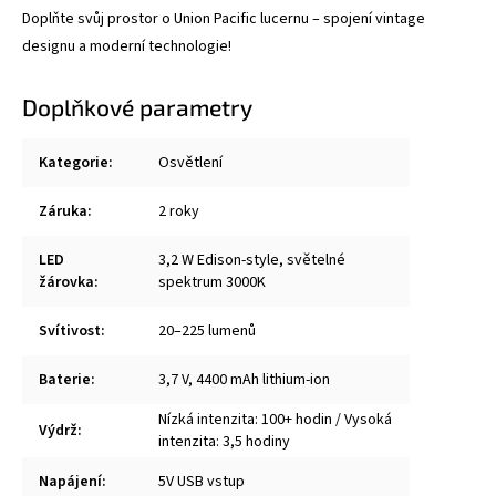
Doplňte svůj prostor o Union Pacific lucernu – spojení vintage
designu a moderní technologie!
Doplňkové parametry
Kategorie
:
Osvětlení
Záruka
:
2 roky
LED
3,2 W Edison-style, světelné
žárovka
:
spektrum 3000K
Svítivost
:
20–225 lumenů
Baterie
:
3,7 V, 4400 mAh lithium-ion
Nízká intenzita: 100+ hodin / Vysoká
Výdrž
:
intenzita: 3,5 hodiny
Napájení
:
5V USB vstup