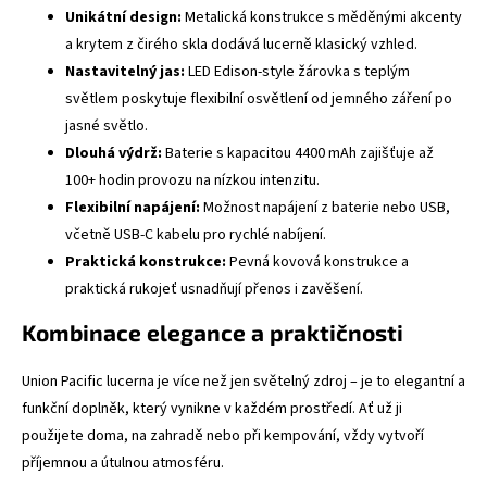
Unikátní design:
Metalická konstrukce s měděnými akcenty
a krytem z čirého skla dodává lucerně klasický vzhled.
Nastavitelný jas:
LED Edison-style žárovka s teplým
světlem poskytuje flexibilní osvětlení od jemného záření po
jasné světlo.
Dlouhá výdrž:
Baterie s kapacitou 4400 mAh zajišťuje až
100+ hodin provozu na nízkou intenzitu.
Flexibilní napájení:
Možnost napájení z baterie nebo USB,
včetně USB-C kabelu pro rychlé nabíjení.
Praktická konstrukce:
Pevná kovová konstrukce a
praktická rukojeť usnadňují přenos i zavěšení.
Kombinace elegance a praktičnosti
Union Pacific lucerna je více než jen světelný zdroj – je to elegantní a
funkční doplněk, který vynikne v každém prostředí. Ať už ji
použijete doma, na zahradě nebo při kempování, vždy vytvoří
příjemnou a útulnou atmosféru.