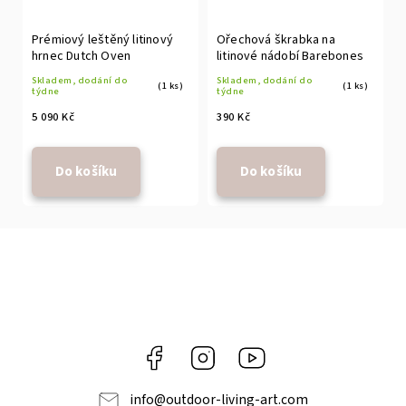
Prémiový leštěný litinový
Ořechová škrabka na
hrnec Dutch Oven
litinové nádobí Barebones
Skladem, dodání do
Skladem, dodání do
(1 ks)
(1 ks)
týdne
týdne
5 090 Kč
390 Kč
Do košíku
Do košíku
Facebook
Instagram
https://www.youtube.com
info
@
outdoor-living-art.com