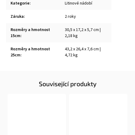
Kategorie
:
Litinové nádobí
Záruka
:
2 roky
Rozměry a hmotnost
30,5 x 17,2 x 5,7 cm |
15cm
:
2,18 kg
Rozměry a hmotnost
43,2 x 26,4 x 7,6 cm |
25cm
:
4,72 kg
Související produkty