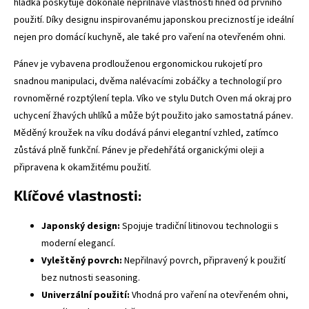
hladka poskytuje dokonalé nepřilnavé vlastnosti hned od prvního
použití. Díky designu inspirovanému japonskou precizností je ideální
nejen pro domácí kuchyně, ale také pro vaření na otevřeném ohni.
Pánev je vybavena prodlouženou ergonomickou rukojetí pro
snadnou manipulaci, dvěma nalévacími zobáčky a technologií pro
rovnoměrné rozptýlení tepla. Víko ve stylu Dutch Oven má okraj pro
uchycení žhavých uhlíků a může být použito jako samostatná pánev.
Měděný kroužek na víku dodává pánvi elegantní vzhled, zatímco
zůstává plně funkční. Pánev je předehřátá organickými oleji a
připravena k okamžitému použití.
Klíčové vlastnosti:
Japonský design:
Spojuje tradiční litinovou technologii s
moderní elegancí.
Vyleštěný povrch:
Nepřilnavý povrch, připravený k použití
bez nutnosti seasoning.
Univerzální použití:
Vhodná pro vaření na otevřeném ohni,