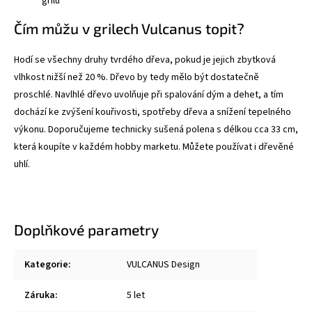
grilu
Čím můžu v grilech Vulcanus topit?
Hodí se všechny druhy tvrdého dřeva, pokud je jejich zbytková
vlhkost nižší než 20 %. Dřevo by tedy mělo být dostatečně
proschlé. Navlhlé dřevo uvolňuje při spalování dým a dehet, a tím
dochází ke zvýšení kouřivosti, spotřeby dřeva a snížení tepelného
výkonu. Doporučujeme technicky sušená polena s délkou cca 33 cm,
která koupíte v každém hobby marketu. Můžete používat i dřevěné
uhlí.
Doplňkové parametry
Kategorie
:
VULCANUS Design
Záruka
:
5 let