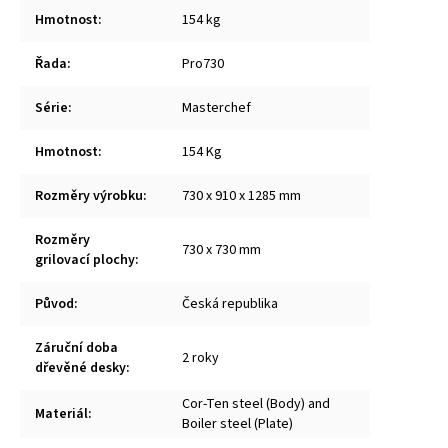
Hmotnost
:
154 kg
Řada
:
Pro730
Série
:
Masterchef
Hmotnost
:
154 Kg
Rozměry výrobku
:
730 x 910 x 1285 mm
Rozměry
730 x 730 mm
grilovací plochy
:
Původ
:
Česká republika
Záruční doba
2 roky
dřevěné desky
:
Cor-Ten steel (Body) and
Materiál
:
Boiler steel (Plate)