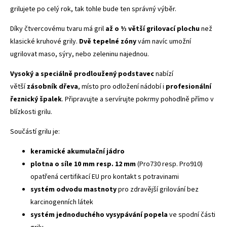
grilujete po celý rok, tak tohle bude ten správný výběr.
Díky čtvercovému tvaru má gril
až o ⅓ větší grilovací plochu
než
klasické kruhové grily.
Dvě tepelné zóny
vám navíc umožní
ugrilovat maso, sýry, nebo zeleninu najednou.
Vysoký a speciálně prodloužený podstavec
nabízí
větší
zásobník dřeva
, místo pro odložení nádobí i
profesionální
řeznický špalek
. Připravujte a servírujte pokrmy pohodlně přímo v
blízkosti grilu.
Součástí grilu je:
keramické akumulační jádro
plotna o síle 10 mm resp. 12 mm
(Pro730 resp. Pro910)
opatřená certifikací EU pro kontakt s potravinami
systém odvodu mastnoty
pro zdravější grilování bez
karcinogenních látek
systém jednoduchého vysypávání popela
ve spodní části