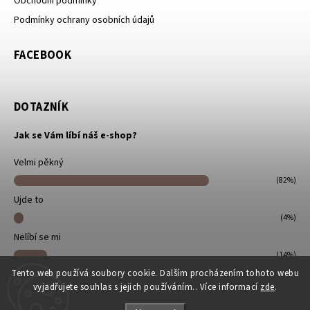
Obchodní podmínky
Podmínky ochrany osobních údajů
FACEBOOK
DOTAZNÍK
Jak se Vám líbí náš e-shop?
Velmi pěkný
(82%)
Ujde to
(4%)
Nelíbí se mi
(14%)
Tento web používá soubory cookie. Dalším procházením tohoto webu
Počet hlasů:
22
vyjadřujete souhlas s jejich používáním.. Více informací
zde
.