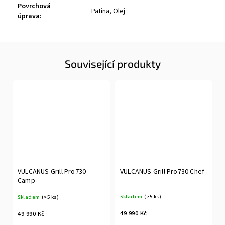
Povrchová
Patina, Olej
úprava
:
Související produkty
VULCANUS Grill Pro730
VULCANUS Grill Pro730 Chef
Camp
Skladem
(>5 ks)
Skladem
(>5 ks)
49 990 Kč
49 990 Kč