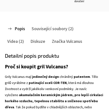
doručení
Popis
Související soubory (2)
Videa (2)
Diskuze
Značka
Vulcanus
Detailní popis produktu
Proč si koupit gril Vulcanus?
Grily Vulcanus mají
jedinečný design
chráněný
patentem
. Tělo
grilů vyrábíme z
patinující oceli COR-TEN
, která má dlouhou
životnost a vydrží jakékoliv venkovní podmínky. Je navíc
vyloženo
akumulačním keramickým jádrem, pro lepší cirkulaci
horkého vzduchu, tepelnou stabilitu a sníženou spotřebu
dřeva
. Tak že pokud bydlíte v chladnějších oblastech, nebo