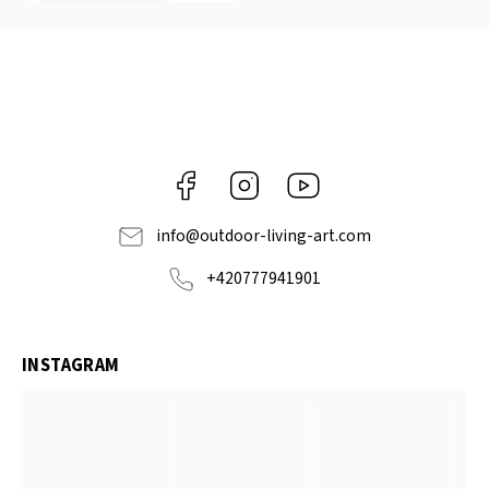
Facebook
Instagram
https://www.youtube.com
info
@
outdoor-living-art.com
+420777941901
INSTAGRAM