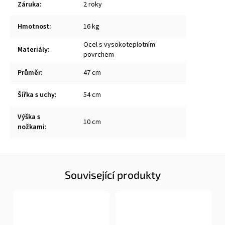
Záruka
:
2 roky
Hmotnost
:
16 kg
Ocel s vysokoteplotním
Materiály
:
povrchem
Průměr
:
47 cm
Šířka s uchy
:
54 cm
Výška s
10 cm
nožkami
:
Související produkty