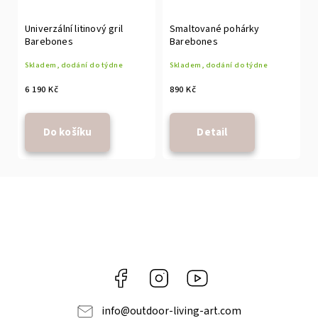
Univerzální litinový gril
Smaltované pohárky
Barebones
Barebones
Skladem, dodání do týdne
Skladem, dodání do týdne
6 190 Kč
890 Kč
Do košíku
Detail
Facebook
Instagram
https://www.youtube.com
info
@
outdoor-living-art.com