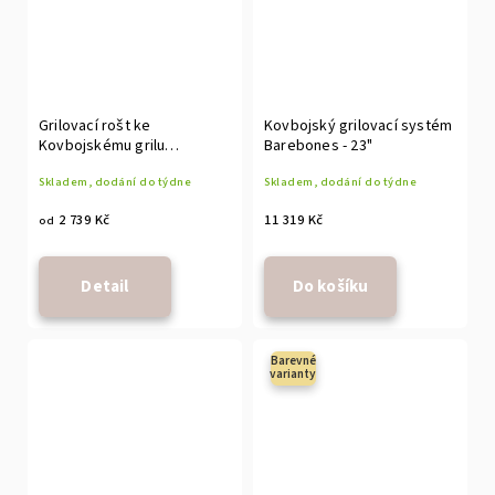
Grilovací rošt ke
Kovbojský grilovací systém
Kovbojskému grilu
Barebones - 23"
Barebones
Skladem, dodání do týdne
Skladem, dodání do týdne
2 739 Kč
11 319 Kč
od
Detail
Do košíku
Barevné
varianty