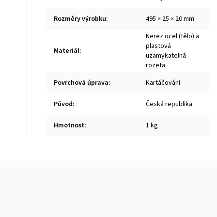
Rozměry výrobku
:
495 × 25 × 20 mm
Nerez ocel (tělo) a
plastová
Materiál
:
uzamykatelná
rozeta
Povrchová úprava
:
Kartáčování
Původ
:
Česká republika
Hmotnost
:
1 kg