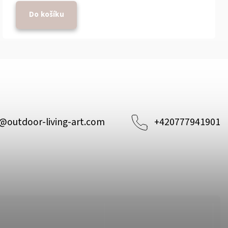
Do košíku
@
outdoor-living-art.com
+420777941901