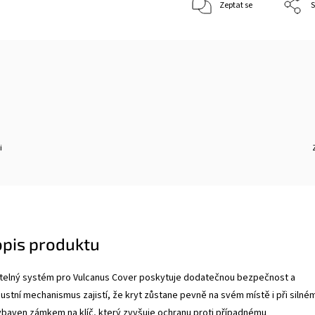
Zeptat se
S
i
opis produktu
telný systém pro Vulcanus Cover poskytuje dodatečnou bezpečnost a
ustní mechanismus zajistí, že kryt zůstane pevně na svém místě i při silné
ybaven zámkem na klíč, který zvyšuje ochranu proti případnému