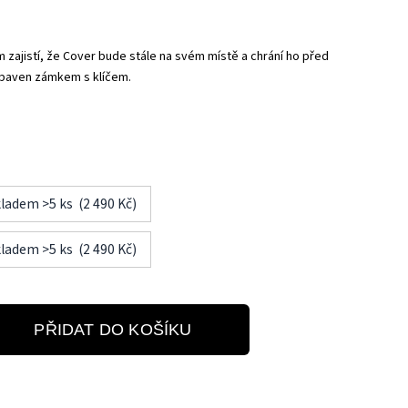
zajistí, že Cover bude stále na svém místě a chrání ho před
ybaven zámkem s klíčem.
kladem >5 ks (2 490 Kč)
kladem >5 ks (2 490 Kč)
PŘIDAT DO KOŠÍKU