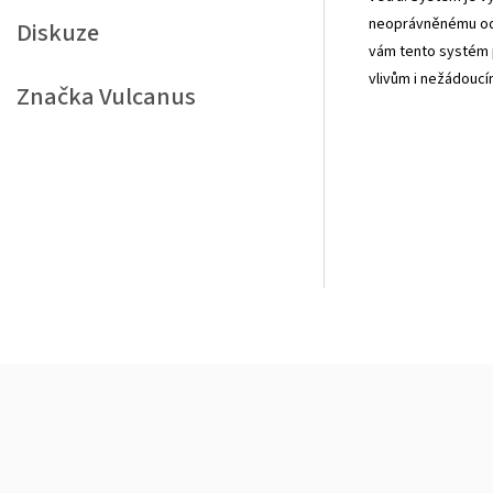
neoprávněnému ods
Diskuze
vám tento systém p
vlivům i nežádoucí
Značka
Vulcanus